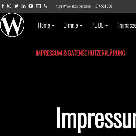
marek@wojakowski.com.pl
574 551 960
Home
O mnie
PL DE
Tłumacz
IMPRESSUM & DATENSCHUTZERKLÄRUNG
Impressu