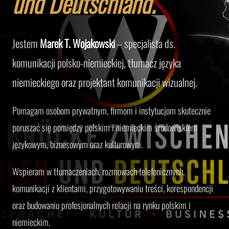
und Deutschland.
Jestem
Marek T. Wojakowski
– specjalista ds.
komunikacji polsko-niemieckiej, tłumacz języka
niemieckiego oraz projektant komunikacji wizualnej.
Pomagam osobom prywatnym, firmom i instytucjom skutecznie
poruszać się pomiędzy polskim i niemieckim środowiskiem
językowym, biznesowym oraz kulturowym.
Wspieram w tłumaczeniach, rozmowach telefonicznych,
komunikacji z klientami, przygotowywaniu treści, korespondencji
oraz budowaniu profesjonalnych relacji na rynku polskim i
niemieckim.