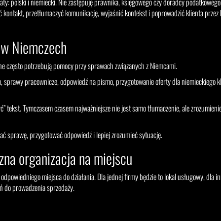
ty: polski i niemiecki. Nie zastępuję prawnika, księgowego czy doradcy podatkowego,
ontakt, przetłumaczyć komunikację, wyjaśnić kontekst i poprowadzić klienta przez 
ki w Niemczech
atne często potrzebują pomocy przy sprawach związanych z Niemcami.
, sprawy pracownicze, odpowiedź na pismo, przygotowanie oferty dla niemieckiego kl
ć” tekst. Tymczasem czasem najważniejsze nie jest samo tłumaczenie, ale zrozumienie
ć sprawę, przygotować odpowiedź i lepiej zrozumieć sytuację.
zna organizacja na miejscu
dpowiedniego miejsca do działania. Dla jednej firmy będzie to lokal usługowy, dla in
eń do prowadzenia sprzedaży.