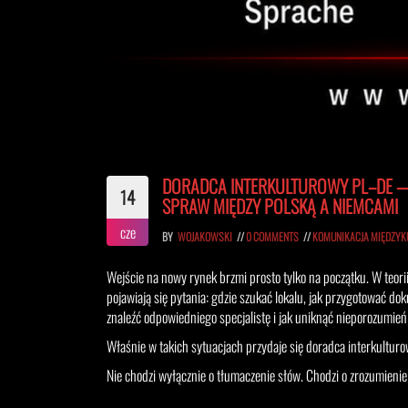
DORADCA INTERKULTUROWY PL–DE — 
14
SPRAW MIĘDZY POLSKĄ A NIEMCAMI
cze
BY
WOJAKOWSKI
//
0 COMMENTS
//
KOMUNIKACJA MIĘDZY
Wejście na nowy rynek brzmi prosto tylko na początku. W teori
pojawiają się pytania: gdzie szukać lokalu, jak przygotować d
znaleźć odpowiedniego specjalistę i jak uniknąć nieporozumień
Właśnie w takich sytuacjach przydaje się doradca interkultur
Nie chodzi wyłącznie o tłumaczenie słów. Chodzi o zrozumienie