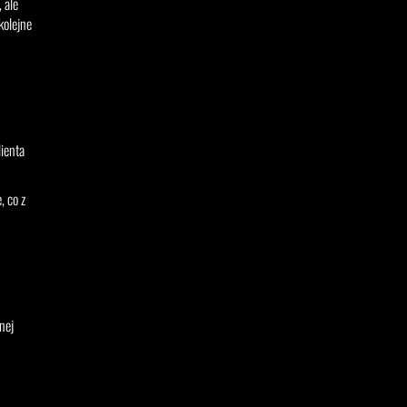
 ale
kolejne
ienta
, co z
nej