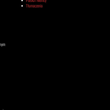
Polska i Niemcy
Tłumaczenia
lnym