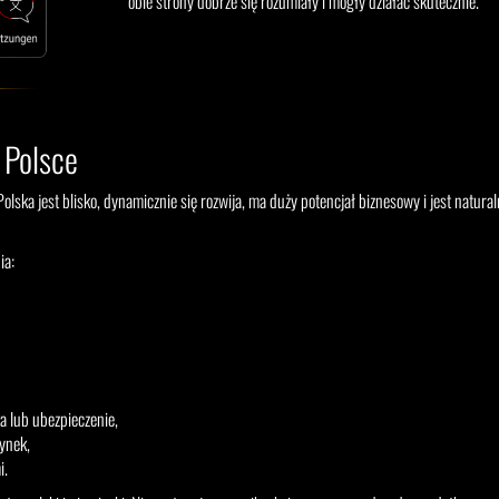
obie strony dobrze się rozumiały i mogły działać skutecznie.
 Polsce
Polska jest blisko, dynamicznie się rozwija, ma duży potencjał biznesowy i jest natura
ia:
a lub ubezpieczenie,
ynek,
i.