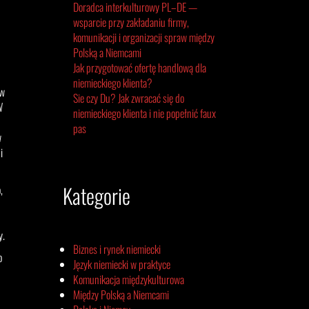
Doradca interkulturowy PL–DE —
wsparcie przy zakładaniu firmy,
komunikacji i organizacji spraw między
Polską a Niemcami
Jak przygotować ofertę handlową dla
niemieckiego klienta?
 w
Sie czy Du? Jak zwracać się do
W
niemieckiego klienta i nie popełnić faux
pas
w
i
Kategorie
,
y.
Biznes i rynek niemiecki
o
Język niemiecki w praktyce
Komunikacja międzykulturowa
Między Polską a Niemcami