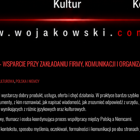
WSPARCIE PRZY ZAKŁADANIU FIRMY, KOMUNIKACJI I ORGANIZ
KULTUROWA
,
POLSKA I NIEMCY
i wystarczy dobry produkt, usługa, oferta i chęć działania. W praktyce bardzo szybko
okumenty, z kim rozmawiać, jak napisać wiadomość, jak zrozumieć odpowiedź z urzędu, 
 wynikających z różnic językowych oraz kulturowych.
owy, tłumacz i osoba koordynująca proces współpracy między Polską a Niemcami.
 kontekstu, sposobu myślenia, oczekiwań, formalności i komunikacji po obu stronach 