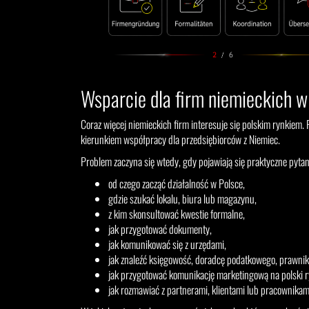
Wsparcie dla firm niemieckich w
Coraz więcej niemieckich firm interesuje się polskim rynkiem. 
kierunkiem współpracy dla przedsiębiorców z Niemiec.
Problem zaczyna się wtedy, gdy pojawiają się praktyczne pytan
od czego zacząć działalność w Polsce,
gdzie szukać lokalu, biura lub magazynu,
z kim skonsultować kwestie formalne,
jak przygotować dokumenty,
jak komunikować się z urzędami,
jak znaleźć księgowość, doradcę podatkowego, prawnik
jak przygotować komunikację marketingową na polski r
jak rozmawiać z partnerami, klientami lub pracownikam