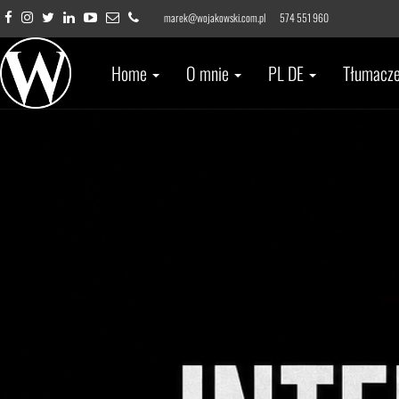
marek@wojakowski.com.pl
574 551 960
Home
O mnie
PL DE
Tłumacz