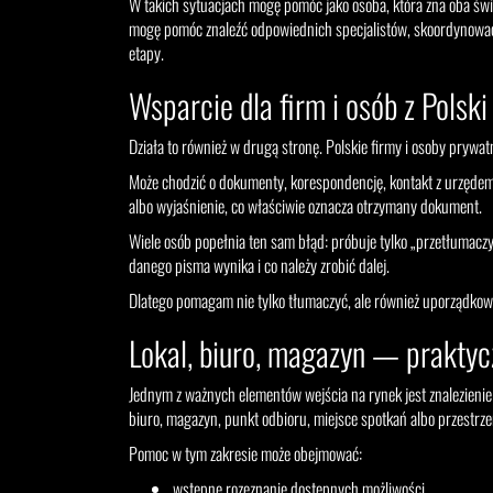
W takich sytuacjach mogę pomóc jako osoba, która zna oba świa
mogę pomóc znaleźć odpowiednich specjalistów, skoordynować k
etapy.
Wsparcie dla firm i osób z Pols
Działa to również w drugą stronę. Polskie firmy i osoby pryw
Może chodzić o dokumenty, korespondencję, kontakt z urzędem
albo wyjaśnienie, co właściwie oznacza otrzymany dokument.
Wiele osób popełnia ten sam błąd: próbuje tylko „przetłumaczy
danego pisma wynika i co należy zrobić dalej.
Dlatego pomagam nie tylko tłumaczyć, ale również uporządkowa
Lokal, biuro, magazyn — praktyc
Jednym z ważnych elementów wejścia na rynek jest znalezienie o
biuro, magazyn, punkt odbioru, miejsce spotkań albo przestrz
Pomoc w tym zakresie może obejmować:
wstępne rozeznanie dostępnych możliwości,