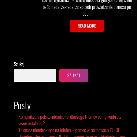
osób nadal zakłada, że sposób prowadzenia biznesu po
obu…
READ MORE
Szukaj
SZUKAJ
Posty
Komunikacja polsko-niemiecka: dlaczego Niemcy cenią konkrety i
jasne ustalenia?
Tłumacz niemieckiego na telefon – pomoc w rozmowach PL-DE
Doradca interkulturowy PL–DE — wsparcie przy zakładaniu firmy,