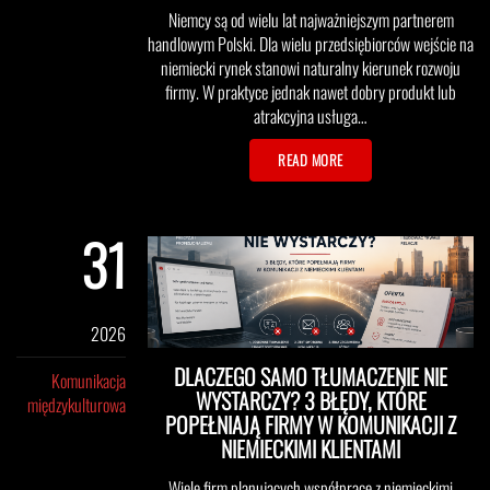
Niemcy są od wielu lat najważniejszym partnerem
handlowym Polski. Dla wielu przedsiębiorców wejście na
niemiecki rynek stanowi naturalny kierunek rozwoju
firmy. W praktyce jednak nawet dobry produkt lub
atrakcyjna usługa…
READ MORE
31
maj
2026
DLACZEGO SAMO TŁUMACZENIE NIE
Komunikacja
WYSTARCZY? 3 BŁĘDY, KTÓRE
międzykulturowa
POPEŁNIAJĄ FIRMY W KOMUNIKACJI Z
NIEMIECKIMI KLIENTAMI
Wiele firm planujących współpracę z niemieckimi