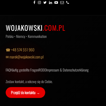
WOJAKOWSKI
.COM.PL
Polska • Niemcy • Kommunikation
☎ +48 574 551 960
✉ marek@wojakowski.com.pl
FAQ
Häufig gestellte Fragen
RODO
Impressum & Datenschutzerklärung
Zostaw kontakt, a odezwę się do Ciebie.
Przejdź do kontaktu →