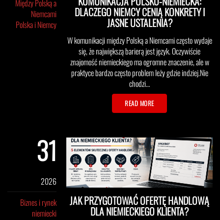
KOMUNIKACJA POLSKO-NIEMIECKA:
Między Polską a
DLACZEGO NIEMCY CENIĄ KONKRETY I
Niemcami
JASNE USTALENIA?
Polska i Niemcy
W komunikacji między Polską a Niemcami często wydaje
się, że największą barierą jest język. Oczywiście
znajomość niemieckiego ma ogromne znaczenie, ale w
praktyce bardzo często problem leży gdzie indziej.Nie
chodzi…
READ MORE
31
maj
2026
JAK PRZYGOTOWAĆ OFERTĘ HANDLOWĄ
Biznes i rynek
DLA NIEMIECKIEGO KLIENTA?
niemiecki