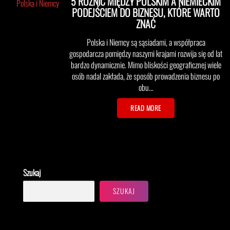
5 RÓŻNIC MIĘDZY POLSKIM A NIEMIECKIM
Polska i Niemcy
PODEJŚCIEM DO BIZNESU, KTÓRE WARTO
ZNAĆ
Polska i Niemcy są sąsiadami, a współpraca
gospodarcza pomiędzy naszymi krajami rozwija się od lat
bardzo dynamicznie. Mimo bliskości geograficznej wiele
osób nadal zakłada, że sposób prowadzenia biznesu po
obu…
READ MORE
Szukaj
SZUKAJ