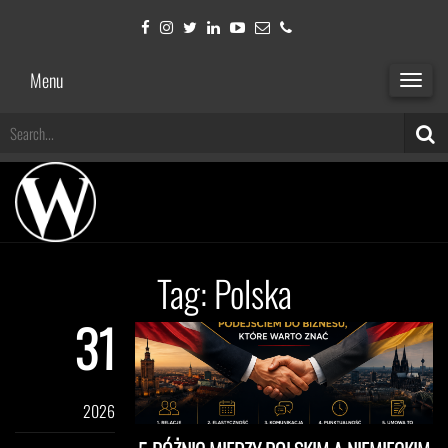
Menu
TOGGL
NAVIG
Toggle
navigat
Tag:
Polska
31
maj
2026