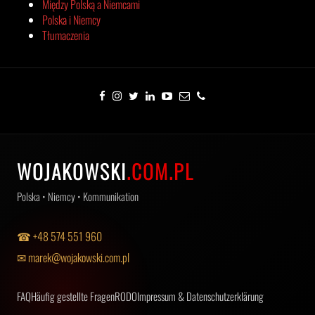
Między Polską a Niemcami
Polska i Niemcy
Tłumaczenia
WOJAKOWSKI
.COM.PL
Polska • Niemcy • Kommunikation
☎ +48 574 551 960
✉ marek@wojakowski.com.pl
FAQ
Häufig gestellte Fragen
RODO
Impressum & Datenschutzerklärung