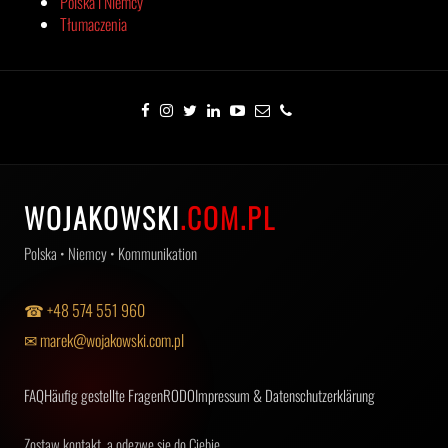
Polska i Niemcy
Tłumaczenia
WOJAKOWSKI
.COM.PL
Polska • Niemcy • Kommunikation
☎ +48 574 551 960
✉ marek@wojakowski.com.pl
FAQ
Häufig gestellte Fragen
RODO
Impressum & Datenschutzerklärung
Zostaw kontakt, a odezwę się do Ciebie.