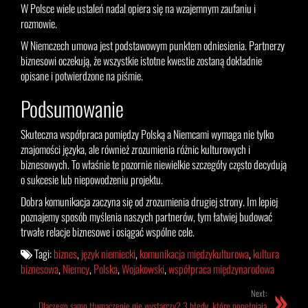
W Polsce wiele ustaleń nadal opiera się na wzajemnym zaufaniu i
rozmowie.
W Niemczech umowa jest podstawowym punktem odniesienia. Partnerzy
biznesowi oczekują, że wszystkie istotne kwestie zostaną dokładnie
opisane i potwierdzone na piśmie.
Podsumowanie
Skuteczna współpraca pomiędzy Polską a Niemcami wymaga nie tylko
znajomości języka, ale również zrozumienia różnic kulturowych i
biznesowych. To właśnie te pozornie niewielkie szczegóły często decydują
o sukcesie lub niepowodzeniu projektu.
Dobra komunikacja zaczyna się od zrozumienia drugiej strony. Im lepiej
poznajemy sposób myślenia naszych partnerów, tym łatwiej budować
trwałe relacje biznesowe i osiągać wspólne cele.
Tagi:
biznes
,
język niemiecki
,
komunikacja międzykulturowa
,
kultura
biznesowa
,
Niemcy
,
Polska
,
Wojakowski
,
współpraca międzynarodowa
Next:
Dlaczego samo tłumaczenie nie wystarczy? 3 błędy, które popełniają