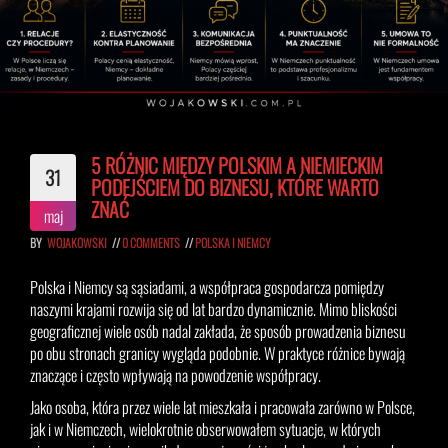
5 RÓŻNIC MIĘDZY POLSKIM A NIEMIECKIM
31
PODEJŚCIEM DO BIZNESU, KTÓRE WARTO
ZNAĆ
maj
BY
WOJAKOWSKI
//
0 COMMENTS
//
POLSKA I NIEMCY
Polska i Niemcy są sąsiadami, a współpraca gospodarcza pomiędzy
naszymi krajami rozwija się od lat bardzo dynamicznie. Mimo bliskości
geograficznej wiele osób nadal zakłada, że sposób prowadzenia biznesu
po obu stronach granicy wygląda podobnie. W praktyce różnice bywają
znaczące i często wpływają na powodzenie współpracy.
Jako osoba, która przez wiele lat mieszkała i pracowała zarówno w Polsce,
jak i w Niemczech, wielokrotnie obserwowałem sytuacje, w których